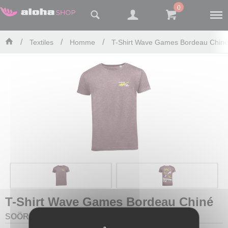
Panneau de gestion des cookies
0
Textiles
Homme
T-Shirt Wave Games Bordeau Chin
T-Shirt Wave Games Bordeau Chiné
SOÖRUZ