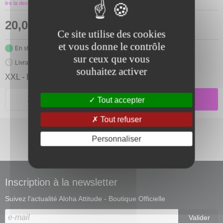
lire la description détaillée
20,00
€
Ce site utilise des cookies
et vous donne le contrôle
En stock
sur ceux que vous
Livraison 3/4 jours
souhaitez activer
XXL - Bordeau Chiné
AJOUTER AU PANIER
Tout accepter
Tout refuser
Description détaillée
Personnaliser
Inscription à la newsletter
Suivez l'actualité Aloha Attitude - Boutique Officielle
Valider